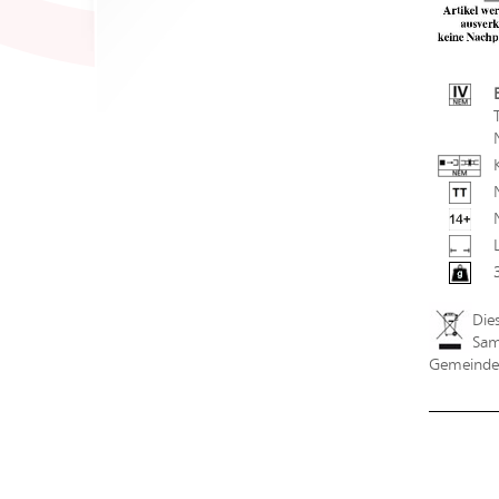
Die
Sam
Gemeindev