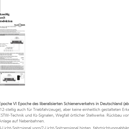
Epoche VI Epoche des liberalisierten Schienenverkehrs in Deutschland (ab
(12-stellig auch für Triebfahrzeuge), aber keine einheitlich gestalteten
ESTW-Technik und Ks-Signalen, Wegfall örtlicher Stellwerke. Rückbau von e
Anlage auf Nebenbahnen.
3-Licht-Spitzsignal vorn/2-Licht-Spitzensignal hinten, fahrtrichtungsabhä