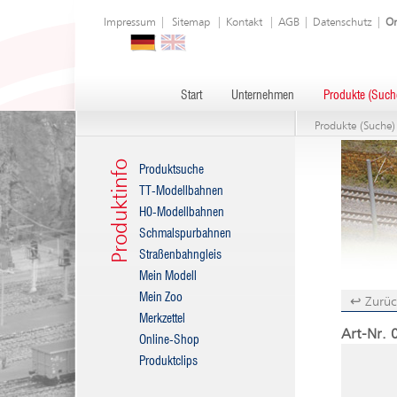
Impressum
|
Sitemap
|
Kontakt
|
AGB
|
Datenschutz
|
On
Start
Unternehmen
Produkte (Such
Produkte (Suche)
Produktinfo
Produktsuche
TT-Modellbahnen
H0-Modellbahnen
Schmalspurbahnen
Straßenbahngleis
Mein Modell
Mein Zoo
↩ Zurüc
Merkzettel
Art-Nr. 
Online-Shop
Produktclips