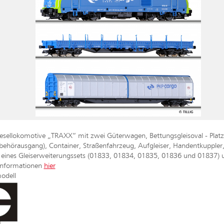
Diesellokomotive „TRAXX“ mit zwei Güterwagen, Bettungsgleisoval - Plat
ehörausgang), Container, Straßenfahrzeug, Aufgleiser, Handentkuppler, 
 eines Gleiserweiterungssets (01833, 01834, 01835, 01836 und 01837) u
dinformationen
hier
odell