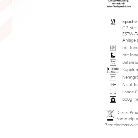
Epoche V
(12-stel
ESTW-Tec
Anlage 
mit Inn
mit Inne
Befahrb
Kupplun
Nenngrö
Nicht fü
Länge ü
600g in
Dieses Pro
Sammelpunk
Gemeindeverwaltu