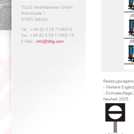
TILLIG Modellbahnen GmbH
Promenade 1
01855 Sebnitz
Tel.: +49 (0) 3 59 71/903-0
Fax: +49 (0) 3 59 71/903-19
E-Mail:
info@tillig.com
Reisezugwagense
- Weitere Ergän
- Einmalauflage
Neuheit 2025