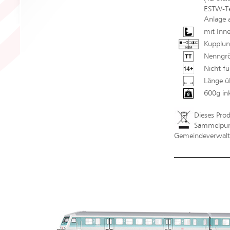
ESTW-Tec
Anlage 
mit Inne
Kupplun
Nenngrö
Nicht fü
Länge ü
600g in
Dieses Pro
Sammelpunk
Gemeindeverwaltu