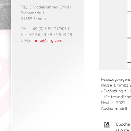
TILLIG Modellbahnen GmbH
Promenade 1
01855 Sebnitz
Tel.: +49 (0) 3 59 71/903-0
Fax: +49 (0) 3 59 71/903-19
E-Mail:
info@tillig.com
Reisezugwagense
Klasse Bmmbz 
- Ergänzung zu
- Mit freundlich
Neuheit 2025
Auslaufmodell
Epoche V
(12-stel