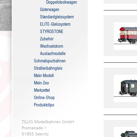
Doppelstockwagen
Güterwagen
Standardgleissystem
ELITE-Gleissystem
STYROSTONE
Zubehör
Wechselstrom
Auslaufmodelle
Schmalspurbahnen
Straßenbahngleis
Mein Modell
Mein Zoo
Merkzettel
Online-Shop
Produktclips
TILLIG Modellbahnen GmbH
Promenade 1
01855 Sebnitz