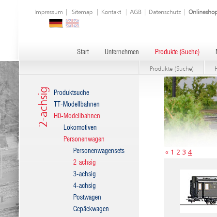
Impressum
|
Sitemap
|
Kontakt
|
AGB
|
Datenschutz
|
Onlinesho
Start
Unternehmen
Produkte (Suche)
Produkte (Suche)
2-achsig
Produktsuche
TT-Modellbahnen
H0-Modellbahnen
Lokomotiven
Personenwagen
Personenwagensets
«
1
2
3
4
2-achsig
3-achsig
4-achsig
Postwagen
Gepäckwagen