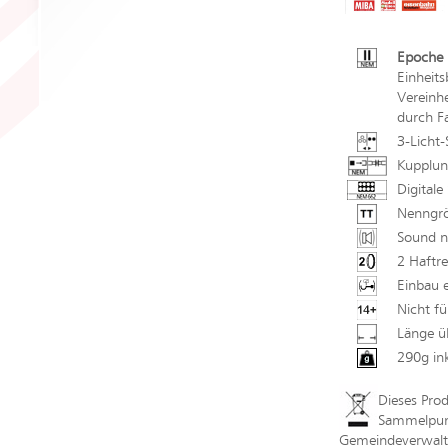
Epoche 
Einheit
Vereinhe
durch F
3-Licht-
Kupplun
Digitale
Nenngrö
Sound n
2 Haftre
Einbau e
Nicht fü
Länge ü
290g in
Dieses Pro
Sammelpunk
Gemeindeverwaltu