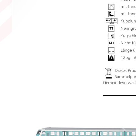
mit Inn
mit Inne
Kupplun
Nenngrö
Zugschl
Nicht fü
Länge ü
125g in
Dieses Pro
Sammelpunk
Gemeindeverwaltu