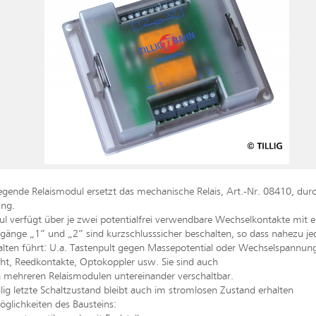
egende Relaismodul ersetzt das mechanische Relais, Art.-Nr. 08410, dur
ng.
l verfügt über je zwei potentialfrei verwendbare Wechselkontakte mit e
gänge „1” und „2” sind kurzschlusssicher beschalten, so dass nahezu jed
lten führt: U.a. Tastenpult gegen Massepotential oder Wechselspannung 
ht, Reedkontakte, Optokoppler usw. Sie sind auch
 mehreren Relaismodulen untereinander verschaltbar.
lig letzte Schaltzustand bleibt auch im stromlosen Zustand erhalten
glichkeiten des Bausteins: