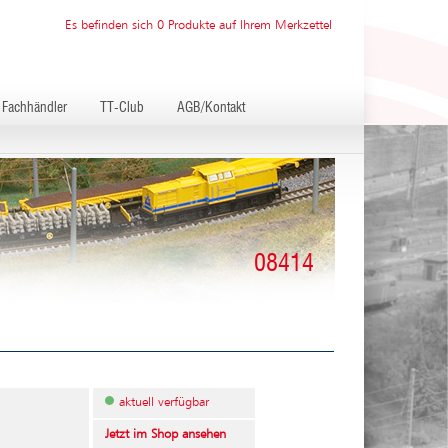
Es befinden sich 0 Produkte auf Ihrem Merkzettel
Fachhändler
TT-Club
AGB/Kontakt
08414
aktuell verfügbar
Jetzt im Shop ansehen