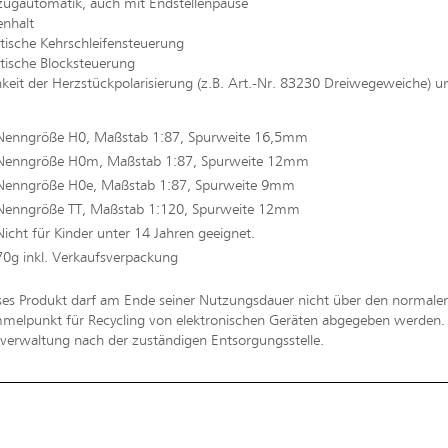
ugautomatik, auch mit Endstellenpause
enhalt
tische Kehrschleifensteuerung
tische Blocksteuerung
hkeit der Herzstückpolarisierung (z.B. Art.-Nr. 83230 Dreiwegeweiche)
Nenngröße H0, Maßstab 1:87, Spurweite 16,5mm
Nenngröße H0m, Maßstab 1:87, Spurweite 12mm
Nenngröße H0e, Maßstab 1:87, Spurweite 9mm
Nenngröße TT, Maßstab 1:120, Spurweite 12mm
Nicht für Kinder unter 14 Jahren geeignet.
70g inkl. Verkaufsverpackung
ses Produkt darf am Ende seiner Nutzungsdauer nicht über den normal
melpunkt für Recycling von elektronischen Geräten abgegeben werden. Bi
erwaltung nach der zuständigen Entsorgungsstelle.