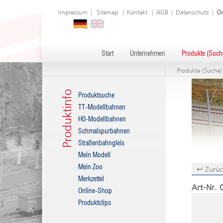
Impressum
|
Sitemap
|
Kontakt
|
AGB
|
Datenschutz
|
On
Start
Unternehmen
Produkte (Such
Produkte (Suche)
Produktinfo
Produktsuche
TT-Modellbahnen
H0-Modellbahnen
Schmalspurbahnen
Straßenbahngleis
Mein Modell
Mein Zoo
↩ Zurüc
Merkzettel
Art-Nr. 
Online-Shop
Produktclips