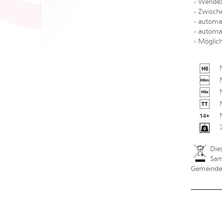
- Wendez
- Zwisch
- automa
- automa
- Möglic
Die
Sam
Gemeindev